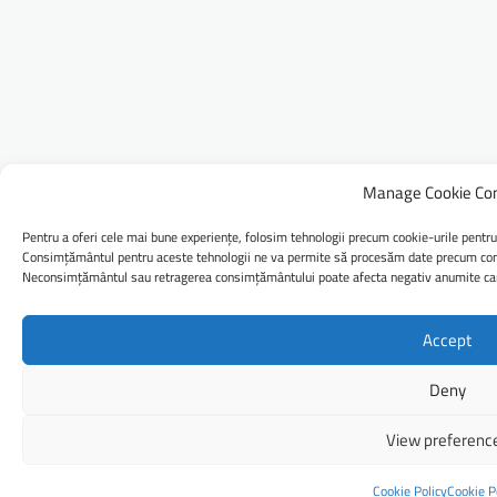
Manage Cookie Co
Pentru a oferi cele mai bune experiențe, folosim tehnologii precum cookie-urile pentru
Consimțământul pentru aceste tehnologii ne va permite să procesăm date precum comp
Neconsimțământul sau retragerea consimțământului poate afecta negativ anumite caract
Accept
Deny
View preferenc
Cookie Policy
Cookie P