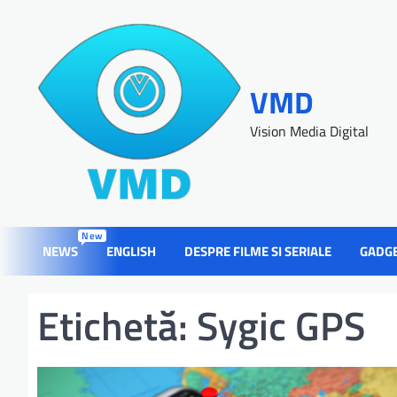
VMD
Vision Media Digital
New
NEWS
ENGLISH
DESPRE FILME SI SERIALE
GADG
Etichetă:
Sygic GPS