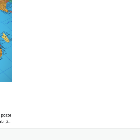
e poate
 odată…