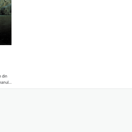
n din
omanul…