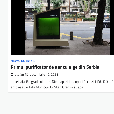
NEWS
,
ROMÂNĂ
Primul purificator de aer cu alge din Serbia
stefan
decembrie 10, 2021
În peisajul Belgradului şi-au făcut apariţia „copacii” lichizi. LIQUID 3 a f
amplasat în fața Municipiului Stari Grad în strada…