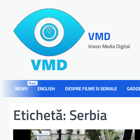
VMD
Vision Media Digital
New
NEWS
ENGLISH
DESPRE FILME SI SERIALE
GADG
Etichetă:
Serbia