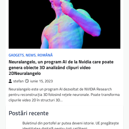
GADGETS
,
NEWS
,
ROMÂNĂ
Neuralangelo, un program AI de la Nvidia care poate
genera obiecte 3D analizând clipuri video
2DNeuralangelo
stefan
iunie 15, 2023
Neuralangelo este un program AI dezvoltat de NVIDIA Research
pentru reconstrucția 3D folosind rețele neuronale. Poate transforma
clipurile video 2D în structuri 3D…
Postări recente
Buletinul din portofel ar putea deveni istorie. UE pregătește
identitatea digitală pentru toți cetățenii