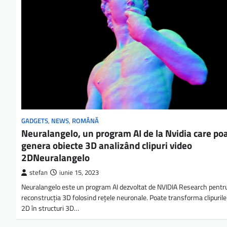
GADGETS
,
NEWS
,
ROMÂNĂ
Neuralangelo, un program AI de la Nvidia care po
genera obiecte 3D analizând clipuri video
2DNeuralangelo
stefan
iunie 15, 2023
Neuralangelo este un program AI dezvoltat de NVIDIA Research pentr
reconstrucția 3D folosind rețele neuronale. Poate transforma clipurile
2D în structuri 3D…