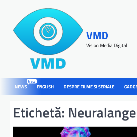
VMD
Vision Media Digital
New
NEWS
ENGLISH
DESPRE FILME SI SERIALE
GADG
Etichetă:
Neuralange