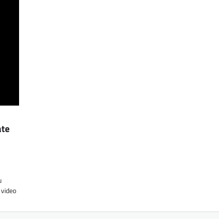
ate
u
 video