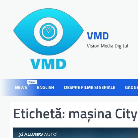
VMD
Vision Media Digital
New
NEWS
ENGLISH
DESPRE FILME SI SERIALE
GADG
Etichetă:
mașina Cit