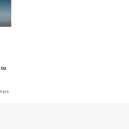
 cu
n și a