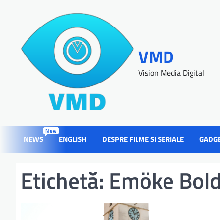
VMD
Vision Media Digital
New
NEWS
ENGLISH
DESPRE FILME SI SERIALE
GADG
Etichetă:
Emöke Bold