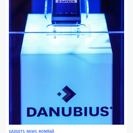
GADGETS
,
NEWS
,
ROMÂNĂ