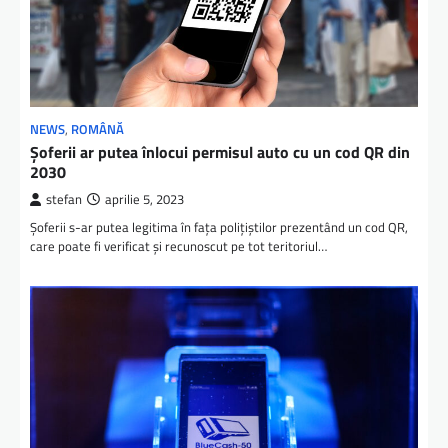
NEWS
,
ROMÂNĂ
Șoferii ar putea înlocui permisul auto cu un cod QR din
2030
stefan
aprilie 5, 2023
Șoferii s-ar putea legitima în faţa poliţiştilor prezentând un cod QR,
care poate fi verificat şi recunoscut pe tot teritoriul…