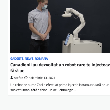
GADGETS
,
NEWS
,
ROMÂNĂ
Canadienii au dezvoltat un robot care te injectea
fără ac
stefan
noiembrie 13, 2021
Un robot pe nume Cobi a efectuat prima injecție intramusculară pe un
subiect uman, fără a folosi un ac. Tehnologia…