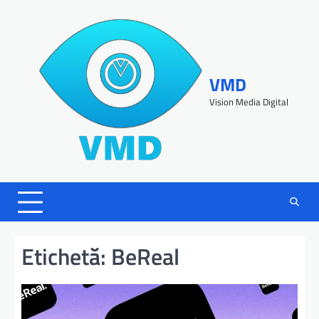
VMD
Vision Media Digital
Etichetă:
BeReal